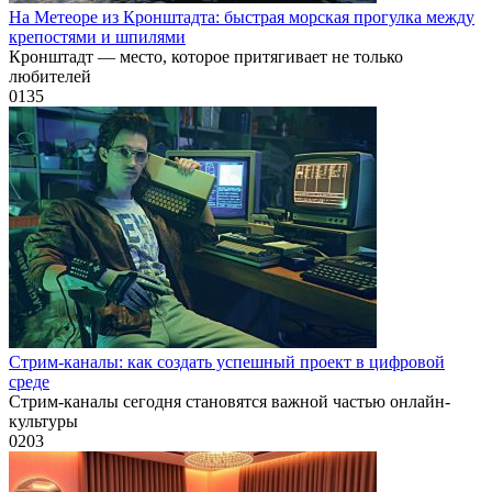
На Метеоре из Кронштадта: быстрая морская прогулка между
крепостями и шпилями
Кронштадт — место, которое притягивает не только
любителей
0
135
Стрим-каналы: как создать успешный проект в цифровой
среде
Стрим-каналы сегодня становятся важной частью онлайн-
культуры
0
203