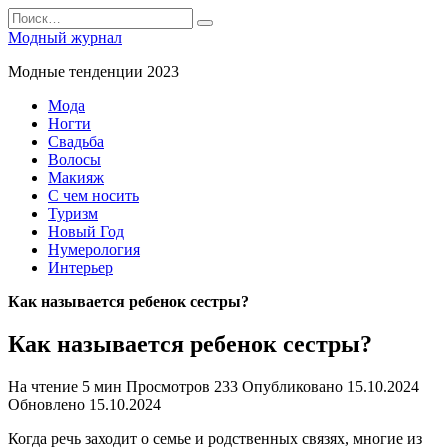
Перейти
Search
к
for:
Модный журнал
содержанию
Модные тенденции 2023
Мода
Ногти
Свадьба
Волосы
Макияж
С чем носить
Туризм
Новый Год
Нумерология
Интерьер
Как называется ребенок сестры?
Как называется ребенок сестры?
На чтение
5 мин
Просмотров
233
Опубликовано
15.10.2024
Обновлено
15.10.2024
Когда речь заходит о семье и родственных связях, многие из