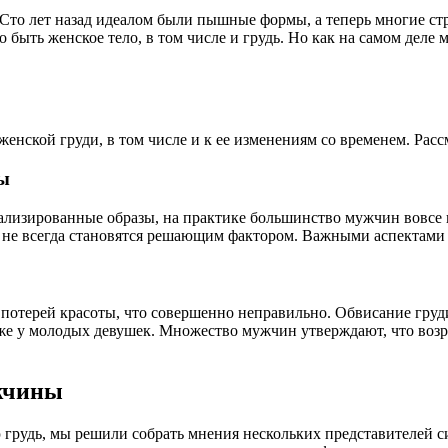
 Сто лет назад идеалом были пышные формы, а теперь многие ст
о быть женское тело, в том числе и грудь. Но как на самом де
енской груди, в том числе и к ее изменениям со временем. Расс
ы
еализированные образы, на практике большинство мужчин вовсе
е всегда становятся решающим фактором. Важными аспектами я
 потерей красоты, что совершенно неправильно. Обвисание груди
же у молодых девушек. Множество мужчин утверждают, что возра
ужчины
рудь, мы решили собрать мнения нескольких представителей си