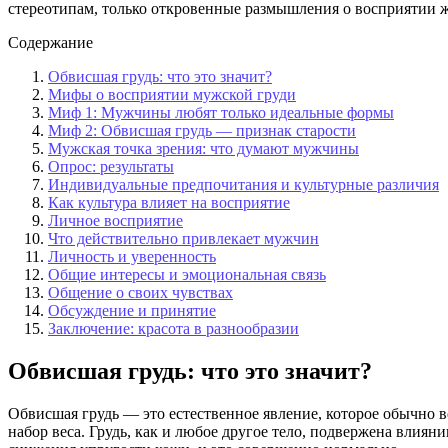
стереотипам, только откровенные размышления о восприятии ж
Содержание
Обвисшая грудь: что это значит?
Мифы о восприятии мужской груди
Миф 1: Мужчины любят только идеальные формы
Миф 2: Обвисшая грудь — признак старости
Мужская точка зрения: что думают мужчины
Опрос: результаты
Индивидуальные предпочитания и культурные различия
Как культура влияет на восприятие
Личное восприятие
Что действительно привлекает мужчин
Личность и уверенность
Общие интересы и эмоциональная связь
Общение о своих чувствах
Обсуждение и принятие
Заключение: красота в разнообразии
Обвисшая грудь: что это значит?
Обвисшая грудь — это естественное явление, которое обычно 
набор веса. Грудь, как и любое другое тело, подвержена влия