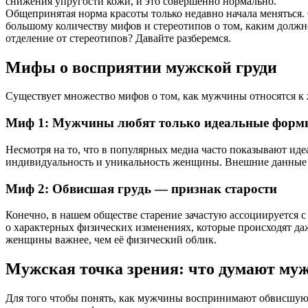
снижения упругости кожи, и это совершенно нормально.
Общепринятая норма красоты только недавно начала меняться.
большому количеству мифов и стереотипов о том, каким должн
отделение от стереотипов? Давайте разберемся.
Мифы о восприятии мужской груди
Существует множество мифов о том, как мужчины относятся к ж
Миф 1: Мужчины любят только идеальные форм
Несмотря на то, что в популярных медиа часто показывают ид
индивидуальность и уникальность женщины. Внешние данные н
Миф 2: Обвисшая грудь — признак старости
Конечно, в нашем обществе старение зачастую ассоциируется с
о характерных физических изменениях, которые происходят да
женщины важнее, чем её физический облик.
Мужская точка зрения: что думают м
Для того чтобы понять, как мужчины воспринимают обвисшую г