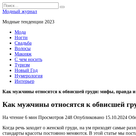
Перейти
Search
к
for:
Модный журнал
содержанию
Модные тенденции 2023
Мода
Ногти
Свадьба
Волосы
Макияж
С чем носить
Туризм
Новый Год
Нумерология
Интерьер
Как мужчины относятся к обвисшей груди: мифы, правда и
Как мужчины относятся к обвисшей гру
На чтение
6 мин
Просмотров
248
Опубликовано
15.10.2024
Об
Когда речь заходит о женской груди, на ум приходят самые раз
стандарты красоты постоянно меняются. В этой статье мы поста