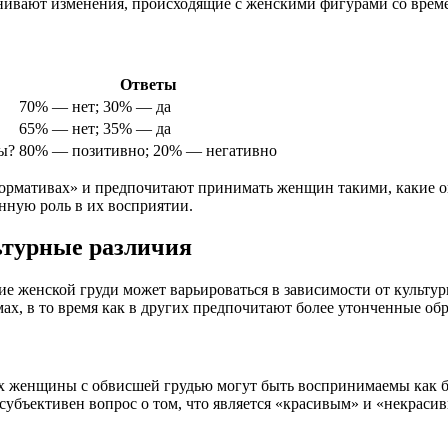
енивают изменения, происходящие с женскими фигурами со врем
Ответы
70% — нет; 30% — да
65% — нет; 35% — да
ы?
80% — позитивно; 20% — негативно
ормативах» и предпочитают принимать женщин такими, какие он
нную роль в их восприятии.
ьтурные различия
ие женской груди может варьироваться в зависимости от культу
х, в то время как в других предпочитают более утонченные обр
х женщины с обвисшей грудью могут быть воспринимаемы как бо
 субъективен вопрос о том, что является «красивым» и «некраси