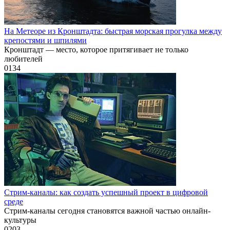
На Метеоре из Кронштадта: быстрая морская прогулка между
крепостями и шпилями
Кронштадт — место, которое притягивает не только
любителей
0
134
Стрим-каналы: как создать успешный проект в цифровой
среде
Стрим-каналы сегодня становятся важной частью онлайн-
культуры
0
203