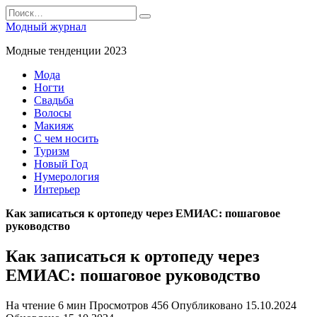
Перейти
Search
к
for:
Модный журнал
содержанию
Модные тенденции 2023
Мода
Ногти
Свадьба
Волосы
Макияж
С чем носить
Туризм
Новый Год
Нумерология
Интерьер
Как записаться к ортопеду через ЕМИАС: пошаговое
руководство
Как записаться к ортопеду через
ЕМИАС: пошаговое руководство
На чтение
6 мин
Просмотров
456
Опубликовано
15.10.2024