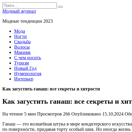
Перейти
Search
к
for:
Модный журнал
содержанию
Модные тенденции 2023
Мода
Ногти
Свадьба
Волосы
Макияж
С чем носить
Туризм
Новый Год
Нумерология
Интерьер
Как загустить ганаш: все секреты и хитрости
Как загустить ганаш: все секреты и хи
На чтение
5 мин
Просмотров
266
Опубликовано
15.10.2024
Об
Ганаш — это волшебная штука в мире кондитерского искусства.
по поверхности, придавая торту особый шик. Но иногда жизнь