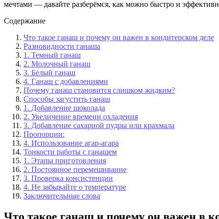
мечтами — давайте разберёмся, как можно быстро и эффективно
Содержание
Что такое ганаш и почему он важен в кондитерском деле
Разновидности ганаша
1. Темный ганаш
2. Молочный ганаш
3. Белый ганаш
4. Ганаш с добавлениями
Почему ганаш становится слишком жидким?
Способы загустить ганаш
1. Добавление шоколада
2. Увеличение времени охладения
3. Добавление сахарной пудры или крахмала
Пропорции:
4. Использование агар-агара
Тонкости работы с ганашем
1. Этапы приготовления
2. Постоянное перемешивание
3. Проверка консистенции
4. Не забывайте о температуре
Заключительные слова
Что такое ганаш и почему он важен в к