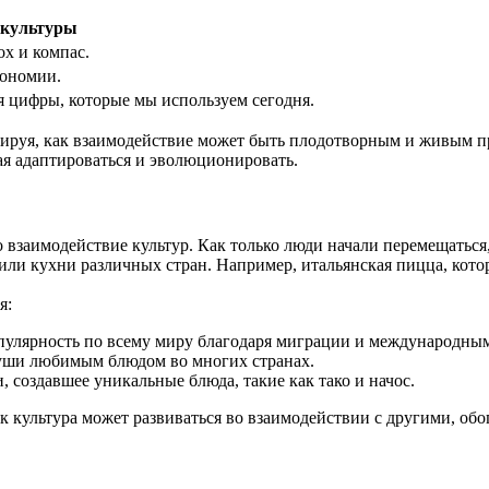
 культуры
х и компас.
рономии.
 цифры, которые мы используем сегодня.
трируя, как взаимодействие может быть плодотворным и живым пр
ая адаптироваться и эволюционировать.
о взаимодействие культур. Как только люди начали перемещатьс
ли кухни различных стран. Например, итальянская пицца, котор
я:
улярность по всему миру благодаря миграции и международным
уши любимым блюдом во многих странах.
 создавшее уникальные блюда, такие как тако и начос.
к культура может развиваться во взаимодействии с другими, о