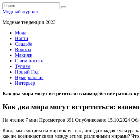
Перейти
Search
к
for:
Модный журнал
содержанию
Модные тенденции 2023
Мода
Ногти
Свадьба
Волосы
Макияж
С чем носить
Туризм
Новый Год
Нумерология
Интерьер
Как два мира могут встретиться: взаимодействие разных к
Как два мира могут встретиться: взаим
На чтение
7 мин
Просмотров
391
Опубликовано
15.10.2024
Об
Когда мы смотрим на мир вокруг нас, иногда каждая культура 
как же возникают связи между этими различными мирами? Что 