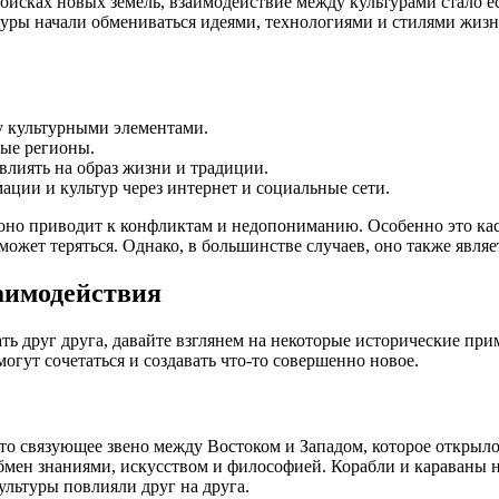
поисках новых земель, взаимодействие между культурами стало 
ьтуры начали обмениваться идеями, технологиями и стилями жиз
у культурными элементами.
вые регионы.
лиять на образ жизни и традиции.
ции и культур через интернет и социальные сети.
 оно приводит к конфликтам и недопониманию. Особенно это каса
может теряться. Однако, в большинстве случаев, оно также яв
аимодействия
ать друг друга, давайте взглянем на некоторые исторические пр
огут сочетаться и создавать что-то совершенно новое.
о связующее звено между Востоком и Западом, которое открыло 
бмен знаниями, искусством и философией. Корабли и караваны не
ультуры повлияли друг на друга.