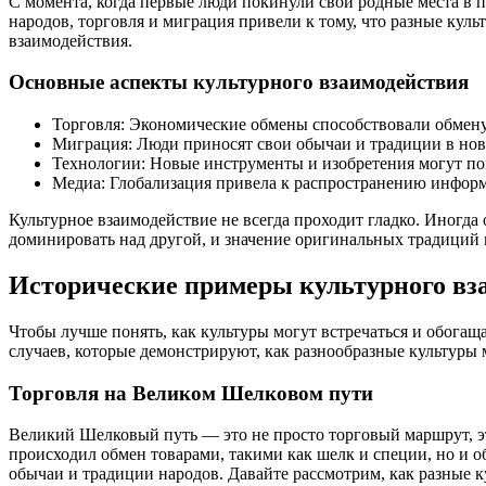
С момента, когда первые люди покинули свои родные места в 
народов, торговля и миграция привели к тому, что разные кул
взаимодействия.
Основные аспекты культурного взаимодействия
Торговля: Экономические обмены способствовали обмен
Миграция: Люди приносят свои обычаи и традиции в но
Технологии: Новые инструменты и изобретения могут пов
Медиа: Глобализация привела к распространению информа
Культурное взаимодействие не всегда проходит гладко. Иногда
доминировать над другой, и значение оригинальных традиций 
Исторические примеры культурного вз
Чтобы лучше понять, как культуры могут встречаться и обогащ
случаев, которые демонстрируют, как разнообразные культуры м
Торговля на Великом Шелковом пути
Великий Шелковый путь — это не просто торговый маршрут, эт
происходил обмен товарами, такими как шелк и специи, но и о
обычаи и традиции народов. Давайте рассмотрим, как разные к