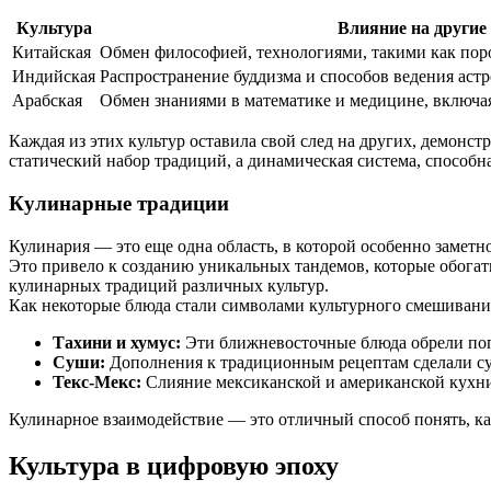
Культура
Влияние на другие
Китайская
Обмен философией, технологиями, такими как поро
Индийская
Распространение буддизма и способов ведения аст
Арабская
Обмен знаниями в математике и медицине, включая
Каждая из этих культур оставила свой след на других, демонс
статический набор традиций, а динамическая система, способн
Кулинарные традиции
Кулинария — это еще одна область, в которой особенно заметн
Это привело к созданию уникальных тандемов, которые обогати
кулинарных традиций различных культур.
Как некоторые блюда стали символами культурного смешивани
Тахини и хумус:
Эти ближневосточные блюда обрели поп
Суши:
Дополнения к традиционным рецептам сделали с
Текс-Мекс:
Слияние мексиканской и американской кухни,
Кулинарное взаимодействие — это отличный способ понять, ка
Культура в цифровую эпоху