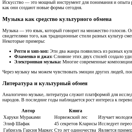
Искусство — это мощный инструмент для понимания и опыта раз
как они создают новые формы сегодня.
Музыка как средство культурного обмена
Музыка — это язык, который говорит на множество голосов. Он
свидетелями того, как традиционные стили разных культур см
Некоторые примеры:
Регги и хип-хоп:
Эти два жанра появились из разных кул
Фламенко и джаз:
Слияние этих двух стилей создало уд
Электронная музыка:
Многие современные композиции 
Через музыку мы можем чувствовать эмоции других людей, пон
Литература и культурный обмен
Аналогично музыке, литература служит платформой для исслед
народов. В последние годы наблюдается рост интереса к перев
Автор
Книга
Харуки Мураками
Норвежский лес
Изучает молоде
Элиф Шафак
45 секретов Кларисы
Исследует перес
Габриэль Гарсия Маркес
Сто лет одиночества
Является пример