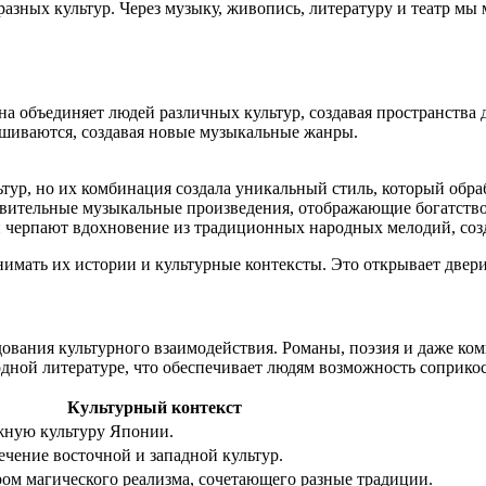
ных культур. Через музыку, живопись, литературу и театр мы м
а объединяет людей различных культур, создавая пространства д
ешиваются, создавая новые музыкальные жанры.
ьтур, но их комбинация создала уникальный стиль, который обр
ивительные музыкальные произведения, отображающие богатство
черпают вдохновение из традиционных народных мелодий, созд
имать их истории и культурные контексты. Это открывает двери
ования культурного взаимодействия. Романы, поэзия и даже ком
одной литературе, что обеспечивает людям возможность соприкос
Культурный контекст
жную культуру Японии.
ечение восточной и западной культур.
ом магического реализма, сочетающего разные традиции.