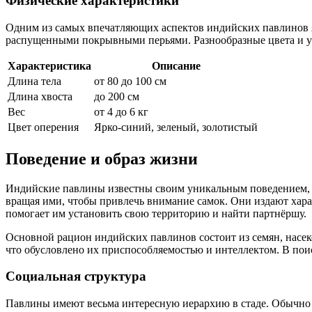
Физические характеристики
Одним из самых впечатляющих аспектов индийских павлинов явл
распущенными покрывными перьями. Разнообразные цвета и уз
Характеристика
Описание
Длина тела
от 80 до 100 см
Длина хвоста
до 200 см
Вес
от 4 до 6 кг
Цвет оперения
Ярко-синий, зеленый, золотистый
Поведение и образ жизни
Индийские павлины известны своим уникальным поведением, о
вращая ими, чтобы привлечь внимание самок. Они издают хара
помогает им установить свою территорию и найти партнёршу.
Основной рацион индийских павлинов состоит из семян, насек
что обусловлено их приспособляемостью и интеллектом. В пои
Социальная структура
Павлины имеют весьма интересную иерархию в стаде. Обычно с