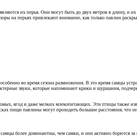
яются их перья. Они могут быть до двух метров в длину, и их 
оры на перьях привлекают внимание, как только павлин раскрыв
собенно во время сезона размножения. В это время самцы устра
ктерные звуки, которые напоминают крики и шуршания, подчерк
омых, ягод и даже мелких млекопитающих. Эти птицы также изве
сках пищи павлины могут проходить большие расстояния, что ин
амцы более доминантны, чем самки, и они активно борются за 