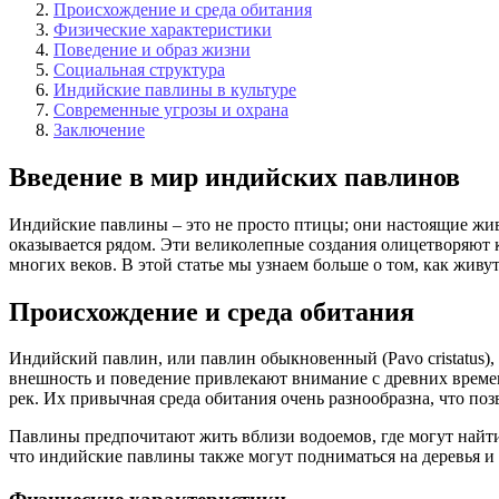
Происхождение и среда обитания
Физические характеристики
Поведение и образ жизни
Социальная структура
Индийские павлины в культуре
Современные угрозы и охрана
Заключение
Введение в мир индийских павлинов
Индийские павлины – это не просто птицы; они настоящие жи
оказывается рядом. Эти великолепные создания олицетворяют 
многих веков. В этой статье мы узнаем больше о том, как живу
Происхождение и среда обитания
Индийский павлин, или павлин обыкновенный (Pavo cristatus)
внешность и поведение привлекают внимание с древних времен
рек. Их привычная среда обитания очень разнообразна, что по
Павлины предпочитают жить вблизи водоемов, где могут найти
что индийские павлины также могут подниматься на деревья и