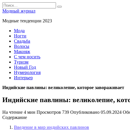
Перейти
Search
к
for:
Модный журнал
содержанию
Модные тенденции 2023
Мода
Ногти
Свадьба
Волосы
Макияж
С чем носить
Туризм
Новый Год
Нумерология
Интерьер
Индийские павлины: великолепие, которое завораживает
Индийские павлины: великолепие, кот
На чтение
4 мин
Просмотров
739
Опубликовано
05.09.2024
Об
Содержание
Введение в мир индийских павлинов