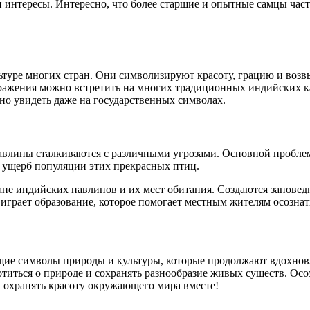
 интересы. Интересно, что более старшие и опытные самцы часто
туре многих стран. Они символизируют красоту, грацию и возв
ражения можно встретить на многих традиционных индийских кар
о увидеть даже на государственных символах.
авлины сталкиваются с различными угрозами. Основной проблемо
т ущерб популяции этих прекрасных птиц.
ане индийских павлинов и их мест обитания. Создаются заповед
 играет образование, которое помогает местным жителям осозна
ящие символы природы и культуры, которые продолжают вдохнов
титься о природе и сохранять разнообразие живых существ. Осо
и охранять красоту окружающего мира вместе!