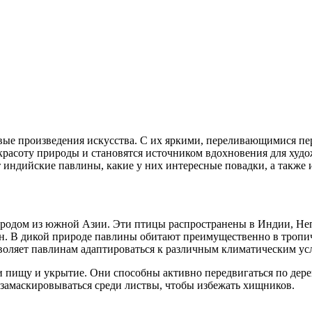
вые произведения искусства. С их яркими, переливающимися пе
красоту природы и становятся источником вдохновения для худ
т индийские павлины, какие у них интересные повадки, а также и
, родом из южной Азии. Эти птицы распространены в Индии, Не
. В дикой природе павлины обитают преимущественно в тропиче
зволяет павлинам адаптироваться к различным климатическим ус
 пищу и укрытие. Они способны активно передвигаться по дерев
 замаскировываться среди листвы, чтобы избежать хищников.