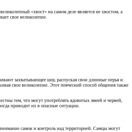
великолепный «хвост» на самом деле является не хвостом, а
ает свое великолепие.
ивают захватывающее шоу, распуская свои длинные перья и
ивая свое великолепие. Этот певческий способ общения также
стны тем, что могут употреблять ядовитых змеей и червей,
огда приводит их в опасные ситуации.
внимание самок и контроль над территорией. Самцы могут