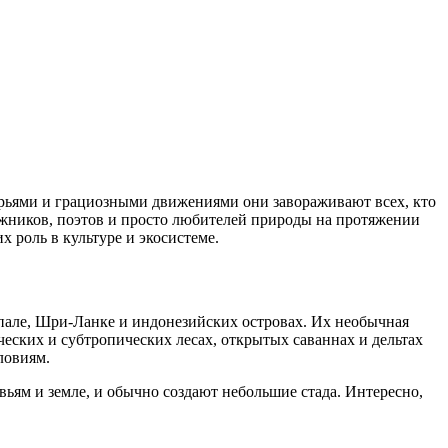
рьями и грациозными движениями они завораживают всех, кто
ожников, поэтов и просто любителей природы на протяжении
х роль в культуре и экосистеме.
пале, Шри-Ланке и индонезийских островах. Их необычная
ских и субтропических лесах, открытых саваннах и дельтах
ловиям.
ьям и земле, и обычно создают небольшие стада. Интересно,