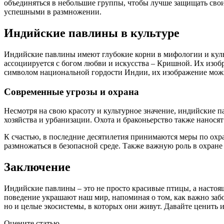
объединяться в небольшие группы, чтобы лучше защищать свои
успешными в размножении.
Индийские павлины в культуре
Индийские павлины имеют глубокие корни в мифологии и куль
ассоциируется с богом любви и искусства – Кришной. Их изоб
символом национальной гордости Индии, их изображение можн
Современные угрозы и охрана
Несмотря на свою красоту и культурное значение, индийские п
хозяйства и урбанизации. Охота и браконьерство также нанося
К счастью, в последние десятилетия принимаются меры по охр
размножаться в безопасной среде. Также важную роль в охране
Заключение
Индийские павлины – это не просто красивые птицы, а насто
поведение украшают наш мир, напоминая о том, как важно забо
но и целые экосистемы, в которых они живут. Давайте ценить 
Оцените статью