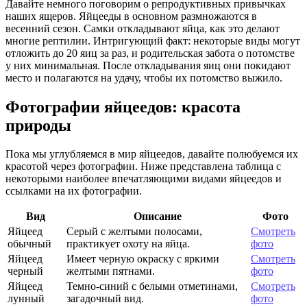
Давайте немного поговорим о репродуктивных привычках
наших ящеров. Яйцееды в основном размножаются в
весенний сезон. Самки откладывают яйца, как это делают
многие рептилии. Интригующий факт: некоторые виды могут
отложить до 20 яиц за раз, и родительская забота о потомстве
у них минимальная. После откладывания яиц они покидают
место и полагаются на удачу, чтобы их потомство выжило.
Фотографии яйцеедов: красота
природы
Пока мы углубляемся в мир яйцеедов, давайте полюбуемся их
красотой через фотографии. Ниже представлена таблица с
некоторыми наиболее впечатляющими видами яйцеедов и
ссылками на их фотографии.
Вид
Описание
Фото
Яйцеед
Серый с желтыми полосами,
Смотреть
обычный
практикует охоту на яйца.
фото
Яйцеед
Имеет черную окраску с яркими
Смотреть
черный
желтыми пятнами.
фото
Яйцеед
Темно-синий с белыми отметинами,
Смотреть
лунный
загадочный вид.
фото