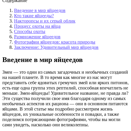
Содержание
Введение в мир яйцеедов
Кто такие яйцееды?
Накторопсы и их серый облик
Процесс охоты на яйца
Способы охоты
Размножение яйцеедов
Фотографии яйцеедов: красота природы
Заключение: Удивительный мир яйцеедов
Введение в мир яйцеедов
Змеи — это одни из самых загадочных и необычных созданий
на нашей планете. В то время как многие из нас могут
представить себе ядовитых гремучих змей или ярких питонов,
есть еще одна группа этих рептилий, способная впечатлить не
меньше. Змеи-яйцееды! Удивительное название, не правда ли?
Эти существа получили свое имя благодаря одному из самых
необычных аспектов их рациона — они в основном питаются
яйцами. В этой статье мы подробно рассмотрим жизнь
яйцеедов, их уникальные особенности и повадки, а также
поделимся потрясающими фотографиями, чтобы вы могли
сами увидеть, насколько они великолепны.