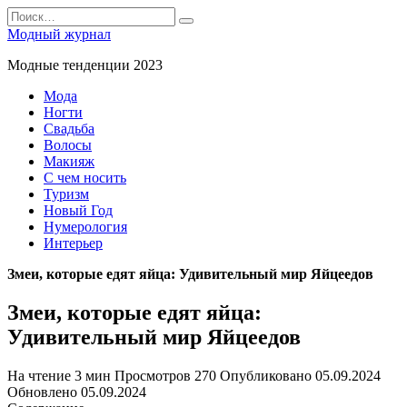
Перейти
Search
к
for:
Модный журнал
содержанию
Модные тенденции 2023
Мода
Ногти
Свадьба
Волосы
Макияж
С чем носить
Туризм
Новый Год
Нумерология
Интерьер
Змеи, которые едят яйца: Удивительный мир Яйцеедов
Змеи, которые едят яйца:
Удивительный мир Яйцеедов
На чтение
3 мин
Просмотров
270
Опубликовано
05.09.2024
Обновлено
05.09.2024