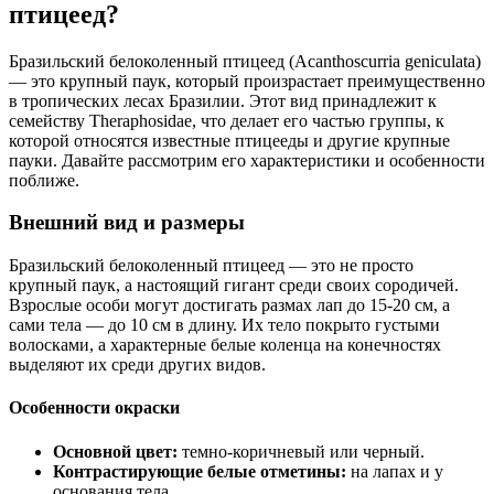
птицеед?
Бразильский белоколенный птицеед (Acanthoscurria geniculata)
— это крупный паук, который произрастает преимущественно
в тропических лесах Бразилии. Этот вид принадлежит к
семейству Theraphosidae, что делает его частью группы, к
которой относятся известные птицееды и другие крупные
пауки. Давайте рассмотрим его характеристики и особенности
поближе.
Внешний вид и размеры
Бразильский белоколенный птицеед — это не просто
крупный паук, а настоящий гигант среди своих сородичей.
Взрослые особи могут достигать размах лап до 15-20 см, а
сами тела — до 10 см в длину. Их тело покрыто густыми
волосками, а характерные белые коленца на конечностях
выделяют их среди других видов.
Особенности окраски
Основной цвет:
темно-коричневый или черный.
Контрастирующие белые отметины:
на лапах и у
основания тела.