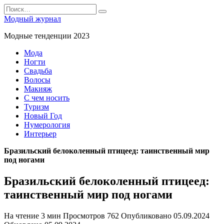
Перейти
Search
к
for:
Модный журнал
содержанию
Модные тенденции 2023
Мода
Ногти
Свадьба
Волосы
Макияж
С чем носить
Туризм
Новый Год
Нумерология
Интерьер
Бразильский белоколенный птицеед: таинственный мир
под ногами
Бразильский белоколенный птицеед:
таинственный мир под ногами
На чтение
3 мин
Просмотров
762
Опубликовано
05.09.2024