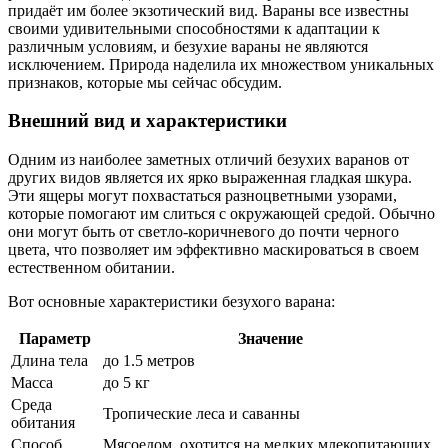
придаёт им более экзотический вид. Вараны все известны
своими удивительными способностями к адаптации к
различным условиям, и безухие вараны не являются
исключением. Природа наделила их множеством уникальных
признаков, которые мы сейчас обсудим.
Внешний вид и характеристики
Одним из наиболее заметных отличий безухих варанов от
других видов является их ярко выраженная гладкая шкура.
Эти ящеры могут похвастаться разноцветными узорами,
которые помогают им слиться с окружающей средой. Обычно
они могут быть от светло-коричневого до почти черного
цвета, что позволяет им эффективно маскироваться в своем
естественном обитании.
Вот основные характеристики безухого варана:
Параметр
Значение
Длина тела
до 1.5 метров
Масса
до 5 кг
Среда
Тропические леса и саванны
обитания
Способ
Мясоедом, охотится на мелких млекопитающих