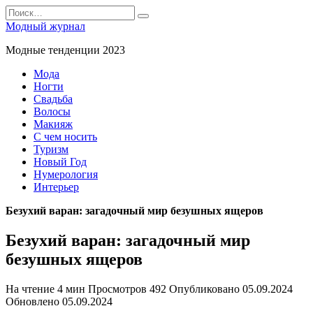
Перейти
Search
к
for:
Модный журнал
содержанию
Модные тенденции 2023
Мода
Ногти
Свадьба
Волосы
Макияж
С чем носить
Туризм
Новый Год
Нумерология
Интерьер
Безухий варан: загадочный мир безушных ящеров
Безухий варан: загадочный мир
безушных ящеров
На чтение
4 мин
Просмотров
492
Опубликовано
05.09.2024
Обновлено
05.09.2024