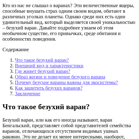
Кто из нас не слышал о варанах? Эти величественные ящеры,
способные внушать страх одним своим видом, обитают в
различных уголках планеты. Однако среди них есть один
удивительный вид, который выделяется своей уникальностью
– безухий варан. Давайте подробнее узнаем об этом
необычном существе, его привычках, среде обитания и
особенностях поведения.
Содержание
Что такое безухий варан?
Внешний вид и характеристики
Где живет безухий варан?
Образ жизни и поведение безухого варана
Почему безухие вараны важны для экосистемы?
Как защитить безухих варанов?
Заключение
Что такое безухий варан?
Безухий варан, или как его иногда называют, варан
Бенгальский, представляет собой представителей семейства
варанов, отличающихся отсутствием видимых ушных
раковин. Это не делает их менее интересными, наоборот,