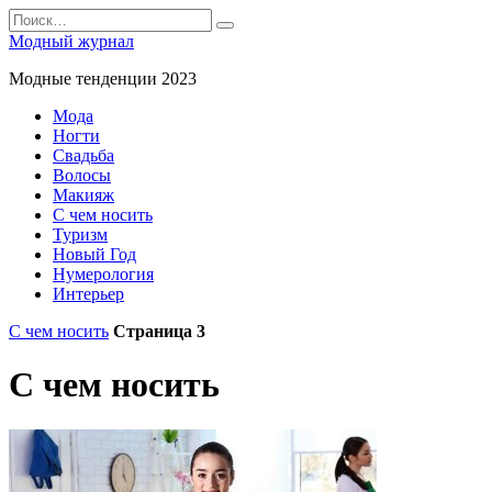
Перейти
Search
к
for:
Модный журнал
содержанию
Модные тенденции 2023
Мода
Ногти
Свадьба
Волосы
Макияж
С чем носить
Туризм
Новый Год
Нумерология
Интерьер
С чем носить
Страница 3
С чем носить