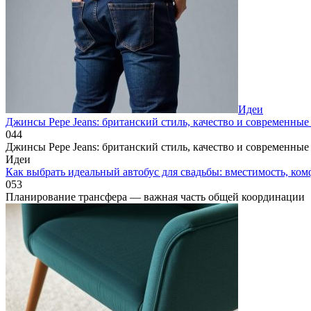
Идеи
Джинсы Pepe Jeans: британский стиль, качество и современны
0
44
Джинсы Pepe Jeans: британский стиль, качество и современные
Идеи
Как выбрать идеальный автобус для свадьбы: вместимость, ком
0
53
Планирование трансфера — важная часть общей координации