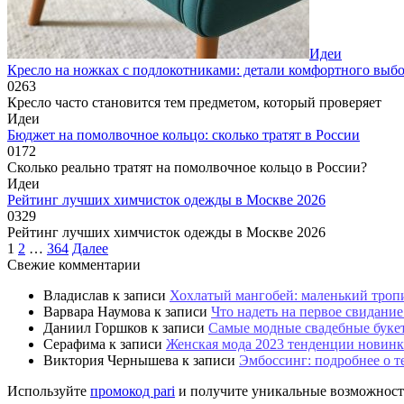
Идеи
Кресло на ножках с подлокотниками: детали комфортного выб
0
263
Кресло часто становится тем предметом, который проверяет
Идеи
Бюджет на помолвочное кольцо: сколько тратят в России
0
172
Сколько реально тратят на помолвочное кольцо в России?
Идеи
Рейтинг лучших химчисток одежды в Москве 2026
0
329
Рейтинг лучших химчисток одежды в Москве 2026
Пагинация
1
2
…
364
Далее
записей
Свежие комментарии
Владислав
к записи
Хохлатый мангобей: маленький троп
Варвара Наумова
к записи
Что надеть на первое свидани
Даниил Горшков
к записи
Самые модные свадебные букет
Серафима
к записи
Женская мода 2023 тенденции новинк
Виктория Чернышева
к записи
Эмбоссинг: подробнее о т
Используйте
промокод pari
и получите уникальные возможности