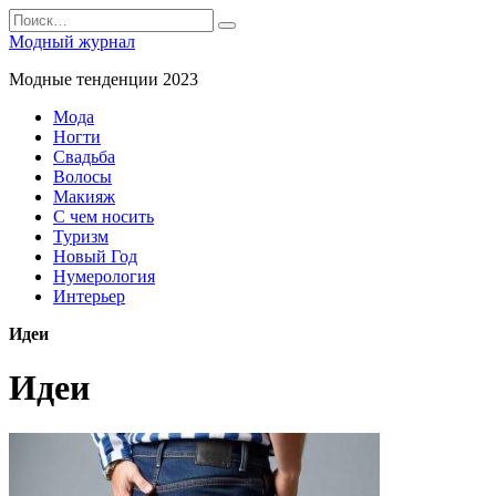
Перейти
Search
к
for:
Модный журнал
содержанию
Модные тенденции 2023
Мода
Ногти
Свадьба
Волосы
Макияж
С чем носить
Туризм
Новый Год
Нумерология
Интерьер
Идеи
Идеи