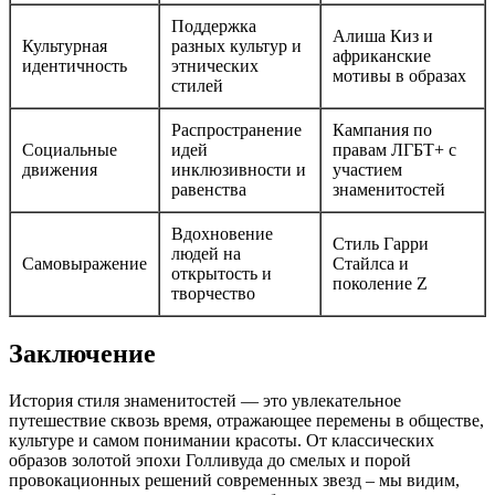
Поддержка
Алиша Киз и
Культурная
разных культур и
африканские
идентичность
этнических
мотивы в образах
стилей
Распространение
Кампания по
Социальные
идей
правам ЛГБТ+ с
движения
инклюзивности и
участием
равенства
знаменитостей
Вдохновение
Стиль Гарри
людей на
Самовыражение
Стайлса и
открытость и
поколение Z
творчество
Заключение
История стиля знаменитостей — это увлекательное
путешествие сквозь время, отражающее перемены в обществе,
культуре и самом понимании красоты. От классических
образов золотой эпохи Голливуда до смелых и порой
провокационных решений современных звезд – мы видим,