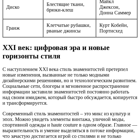
Майкл
Блестящие ткани,
Диско
Джексон,
брюки-клеш
Донна Саммер
Клетчатые рубашки,
Курт Кобейн,
Гранж
рваные джинсы
Портисхед
XXI век: цифровая эра и новые
горизонты стиля
С наступлением XXI века стиль знаменитостей претерпел
новые изменения, вызванные не только модными
дизайнерскими решениями, но и технологическим развитием.
Социальные сети, блогеры и мгновенное распространение
информации заставили знаменитостей постоянно работать
над своим имиджем, который быстро обсуждается, копируется
и трансформируется.
Современный стиль знаменитостей – это микс из культур и
эпох. Можно увидеть элементы винтажа, уличной моды,
спортивной одежды и haute couture в одном образе. Главное —
выразительность и умение выделяться в потоке информации,
что зачастую достигается игрой со стилями и не только