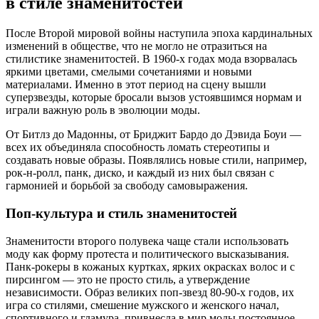
в стиле знаменитостей
После Второй мировой войны наступила эпоха кардинальных
изменений в обществе, что не могло не отразиться на
стилистике знаменитостей. В 1960-х годах мода взорвалась
яркими цветами, смелыми сочетаниями и новыми
материалами. Именно в этот период на сцену вышли
суперзвезды, которые бросали вызов устоявшимся нормам и
играли важную роль в эволюции моды.
От Битлз до Мадонны, от Бриджит Бардо до Дэвида Боуи —
всех их объединяла способность ломать стереотипы и
создавать новые образы. Появлялись новые стили, например,
рок-н-ролл, панк, диско, и каждый из них был связан с
гармонией и борьбой за свободу самовыражения.
Поп-культура и стиль знаменитостей
Знаменитости второго полувека чаще стали использовать
моду как форму протеста и политического высказывания.
Панк-рокеры в кожаных куртках, ярких окрасках волос и с
пирсингом — это не просто стиль, а утверждение
независимости. Образ великих поп-звезд 80-90-х годов, их
игра со стилями, смешение мужского и женского начал,
спортивного и гламура, привнесла в мир моды постоянное