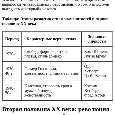
выработки универсальных представлений о том, как должен
выглядеть «звездный» человек.
Таблица: Этапы развития стиля знаменитостей в первой
половине XX века
Знаковые
Период
Характерные черты стиля
личности
Свобода форм, короткие
Коко Шанель,
1920-е
платья, стиль ар-деко
Луиза Брукс
Одри
1930-
Гламур Голливуда,
Хепберн,
40-е
элегантность, длинные платья
Грейс Келли
Классика, строгость кроя в
Кэтрин
1940-
мужской одежде,
Хепберн,
50-е
женственность
Фред Астер
Вторая половина XX века: революция