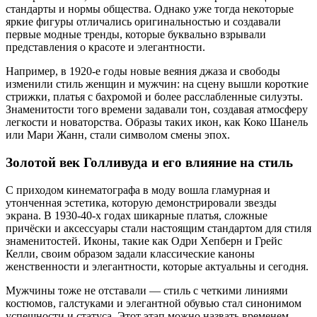
стандарты и нормы общества. Однако уже тогда некоторые
яркие фигуры отличались оригинальностью и создавали
первые модные тренды, которые буквально взрывали
представления о красоте и элегантности.
Например, в 1920-е годы новые веяния джаза и свободы
изменили стиль женщин и мужчин: на сцену вышли короткие
стрижки, платья с бахромой и более расслабленные силуэты.
Знаменитости того времени задавали тон, создавая атмосферу
легкости и новаторства. Образы таких икон, как Коко Шанель
или Мари Жанн, стали символом смены эпох.
Золотой век Голливуда и его влияние на стиль
С приходом кинематографа в моду вошла гламурная и
утонченная эстетика, которую демонстрировали звезды
экрана. В 1930-40-х годах шикарные платья, сложные
причёски и аксессуары стали настоящим стандартом для стиля
знаменитостей. Иконы, такие как Одри Хепберн и Грейс
Келли, своим образом задали классические каноны
женственности и элегантности, которые актуальны и сегодня.
Мужчины тоже не отставали — стиль с четкими линиями
костюмов, галстуками и элегантной обувью стал синонимом
успешности и статуса. Этот этап можно назвать временем