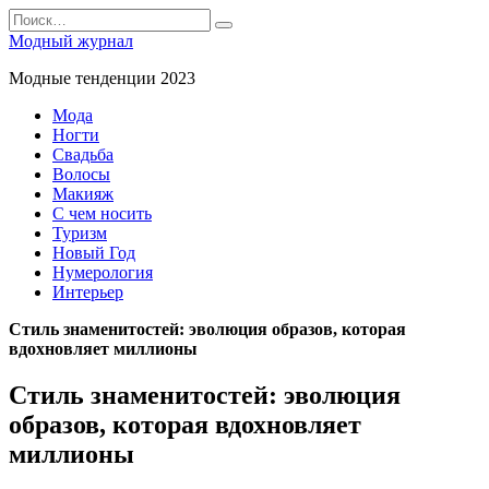
Перейти
Search
к
for:
Модный журнал
содержанию
Модные тенденции 2023
Мода
Ногти
Свадьба
Волосы
Макияж
С чем носить
Туризм
Новый Год
Нумерология
Интерьер
Стиль знаменитостей: эволюция образов, которая
вдохновляет миллионы
Стиль знаменитостей: эволюция
образов, которая вдохновляет
миллионы