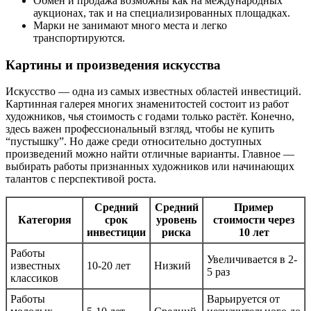
Обмен и продажа возможны как на международных
аукционах, так и на специализированных площадках.
Марки не занимают много места и легко
транспортируются.
Картины и произведения искусства
Искусство — одна из самых известных областей инвестиций.
Картинная галерея многих знаменитостей состоит из работ
художников, чья стоимость с годами только растёт. Конечно,
здесь важен профессиональный взгляд, чтобы не купить
“пустышку”. Но даже среди относительно доступных
произведений можно найти отличные варианты. Главное —
выбирать работы признанных художников или начинающих
талантов с перспективой роста.
Средний
Средний
Пример
Категория
срок
уровень
стоимости через
инвестиции
риска
10 лет
Работы
Увеличивается в 2-
известных
10-20 лет
Низкий
5 раз
классиков
Работы
Варьируется от