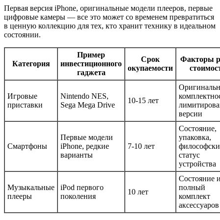
Первая версия iPhone, оригинальные модели плееров, первые
цифровые камеры — все это может со временем превратиться
в ценную коллекцию для тех, кто хранит технику в идеальном
состоянии.
Пример
Срок
Факторы р
Категория
инвестиционного
окупаемости
стоимос
гаджета
Оригинальн
Игровые
Nintendo NES,
комплектнос
10-15 лет
приставки
Sega Mega Drive
лимитиров
версии
Состояние,
Первые модели
упаковка,
Смартфоны
iPhone, редкие
7-10 лет
философск
варианты
статус
устройства
Состояние 
Музыкальные
iPod первого
полный
10 лет
плееры
поколения
комплект
аксессуаров